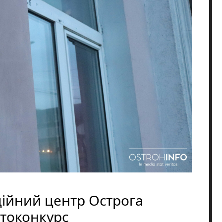
ійний центр Острога
токонкурс