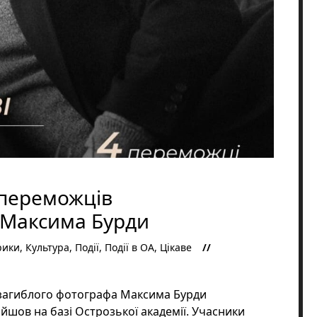
 переможців
і Максима Бурди
рики
,
Культура
,
Події
,
Події в ОА
,
Цікаве
 загиблого фотографа Максима Бурди
ойшов на базі Острозької академії. Учасники