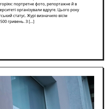
егоріях: портретне фото, репортажне й в
верситеті організували вдруге. Цього року
ський статус. Журі визначило вісім
00 гривень. З […]