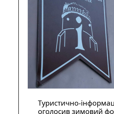
Туристично-інформац
оголосив зимовий фо