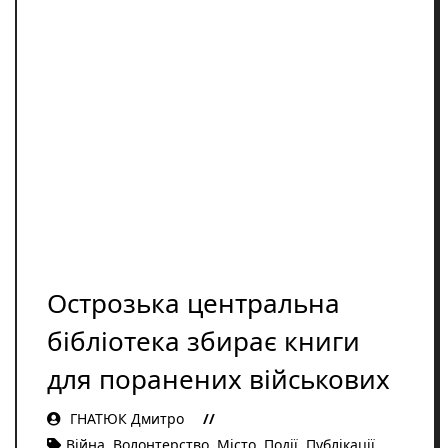
Освіта
Розслідування
Події
Цікаве
Спорт
Фото/Відеo
Репортажі
Острозька центральна
бібліотека збирає книги
для поранених військових
ГНАТЮК Дмитро
Війна
,
Волонтерство
,
Місто
,
Події
,
Публікації
,