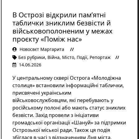
Освіта
Розслідування
В Острозі відкрили пам’ятні
таблички зниклим безвісти й
Події
Цікаве
військовополоненим у межах
Спорт
проєкту «Поміж нас»
Фото/Відеo
Новосвєт Маргарита
Репортажі
Без рубрики
,
Війна
,
Місто
,
Події
,
Репортаж
14.06.2026
У центральному сквері Острога «Молодіжна
столиця» встановили інформаційні таблички,
присвячені українським
військовослужбовцям, які перебувають у
російському полоні або мають статус зниклих
безвісти. Захід провели з ініціативи
громадської організації «Шануй» за підтримки
Острозької міської ради. Також ця подія
збіглася в часі з відзначенням Дня міста.