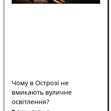
Освіта
Розслідування
Події
Цікаве
Спорт
Фото/Відеo
Репортажі
Чому в Острозі не
вмикають вуличне
освітлення?