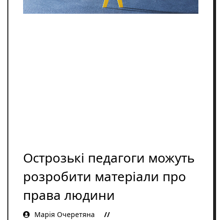
Освіта
Розслідування
Події
Цікаве
Спорт
Фото/Відеo
Репортажі
Острозькі педагоги можуть
розробити матеріали про
права людини
Марія Очеретяна