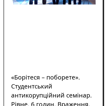
Освіта
Розслідування
Події
Цікаве
Спорт
Фото/Відеo
Репортажі
«Борітеся – поборете».
Студентський
антикорупційний семінар.
Рівне. 6 годин. Враження.