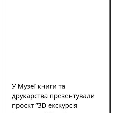
Освіта
Розслідування
Події
Цікаве
Спорт
Фото/Відеo
Репортажі
У Музеї книги та
друкарства презентували
проєкт “3D екскурсія