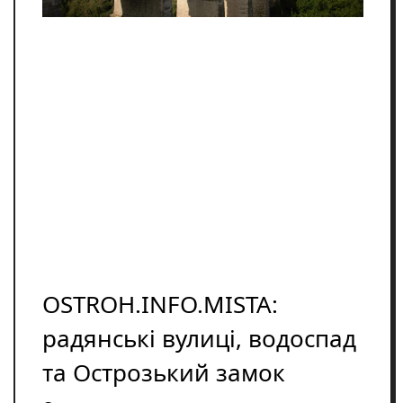
Освіта
Розслідування
Події
Цікаве
Спорт
Фото/Відеo
Репортажі
OSTROH.INFO.MISTA:
радянські вулиці, водоспад
та Острозький замок