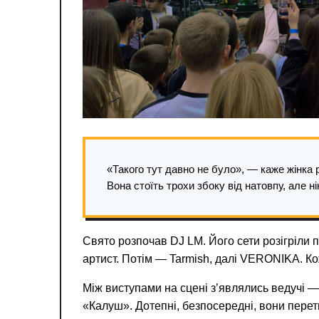
«Такого тут давно не було», — каже жінка р
Вона стоїть трохи збоку від натовпу, але н
Свято розпочав DJ LM. Його сети розігріли 
артист. Потім — Tarmish, далі VERONIKA. К
Між виступами на сцені з’являлись ведучі 
«Калуш». Дотепні, безпосередні, вони пере