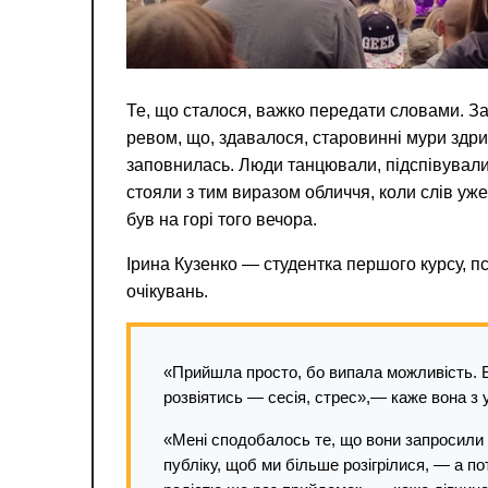
Те, що сталося, важко передати словами. За
ревом, що, здавалося, старовинні мури здр
заповнилась. Люди танцювали, підспівували
стояли з тим виразом обличчя, коли слів уже 
був на горі того вечора.
Ірина Кузенко — студентка першого курсу, 
очікувань.
«Прийшла просто, бо випала можливість. В
розвіятись — сесія, стрес»,— каже вона з
«Мені сподобалось те, що вони запросили 
публіку, щоб ми більше розігрілися, — а п