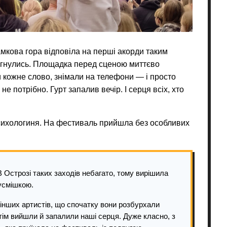
мкова гора відповіла на перші акорди таким
игнулись. Площадка перед сценою миттєво
 кожне слово, знімали на телефони — і просто
не потрібно. Гурт запалив вечір. І серця всіх, хто
психологиня. На фестиваль прийшла без особливих
 Острозі таких заходів небагато, тому вирішила
 усмішкою.
інших артистів, що спочатку вони розбурхали
отім вийшли й запалили наші серця. Дуже класно, з