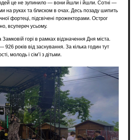
людей це не зупинило — вони йшли і йшли. Сотні —
ми на руках та блиском в очах. Десь позаду шипить
чної фортеці, підсвічені прожекторами. Острог
чно, всупереч усьому.
Замковій горі в рамках відзначення Дня міста.
 926 років від заснування. За кілька годин тут
ті, молодь і сім’ї з дітьми.