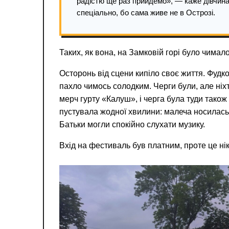
радістю ще раз прийдемо», — каже дівчина
спеціально, бо сама живе не в Острозі.
Таких, як вона, на Замковій горі було чима
Осторонь від сцени кипіло своє життя. Фудк
пахло чимось солодким. Черги були, але ніх
мерч гурту «Калуш», і черга була туди тако
пустувала жодної хвилини: малеча носилась, 
Батьки могли спокійно слухати музику.
Вхід на фестиваль був платним, проте це ні