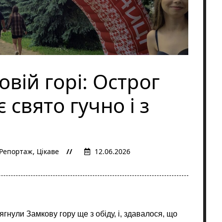
вій горі: Острог
 свято гучно і з
Репортаж
,
Цікаве
12.06.2026
гнули Замкову гору ще з обіду, і, здавалося, що