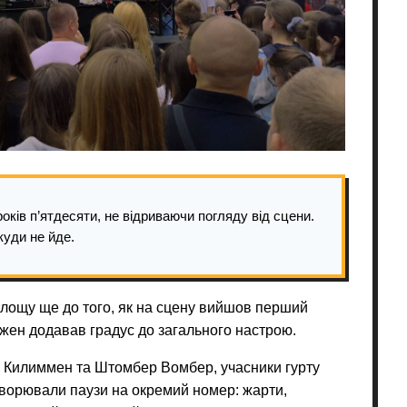
оків п’ятдесяти, не відриваючи погляду від сцени.
ікуди не йде.
площу ще до того, як на сцену вийшов перший
ожен додавав градус до загального настрою.
— Килиммен та Штомбер Вомбер, учасники гурту
творювали паузи на окремий номер: жарти,