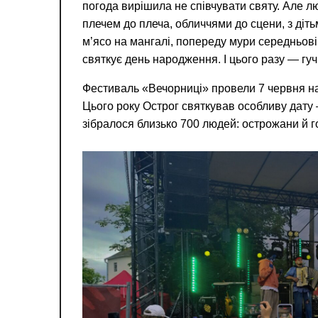
погода вирішила не співчувати святу. Але 
плечем до плеча, обличчями до сцени, з діть
м’ясо на мангалі, попереду мури середньові
святкує день народження. І цього разу — гу
Фестиваль «Вечорниці» провели 7 червня на 
Цього року Острог святкував особливу дату —
зібралося близько 700
людей: острожани й гос