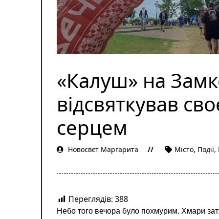
«Калуш» на Замко
відсвяткував своє
серцем
Новосвєт Маргарита
Місто
,
Події
,
Переглядів:
388
Небо того вечора було похмурим. Хмари затя