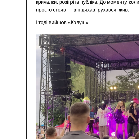
кричалки, розігріта публіка. До моменту, ко
просто стояв — він дихав, рухався, жив.
І тоді вийшов «Калуш».