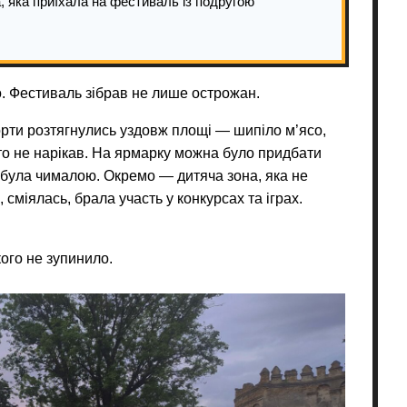
, яка приїхала на фестиваль із подругою
ло. Фестиваль зібрав не лише острожан.
орти розтягнулись уздовж площі — шипіло м’ясо,
то не нарікав. На ярмарку можна було придбати
ж була чималою. Окремо — дитяча зона, яка не
сміялась, брала участь у конкурсах та іграх.
кого не зупинило.