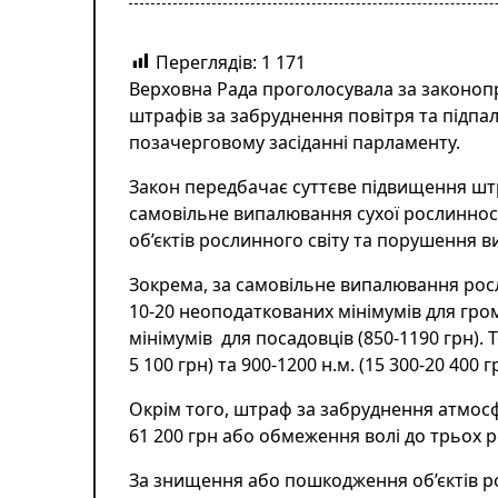
Переглядів:
1 171
Верховна Рада проголосувала за законоп
штрафів за забруднення повітря та підпа
позачерговому засіданні парламенту.
Закон передбачає суттєве підвищення шт
самовільне випалювання сухої рослинност
об’єктів рослинного світу та порушення в
Зокрема, за самовільне випалювання росл
10-20 неоподаткованих мінімумів для гром
мінімумів для посадовців (850-1190 грн). 
5 100 грн) та 900-1200 н.м. (15 300-20 400 г
Окрім того, штраф за забруднення атмосф
61 200 грн або обмеження волі до трьох р
За знищення або пошкодження об’єктів р