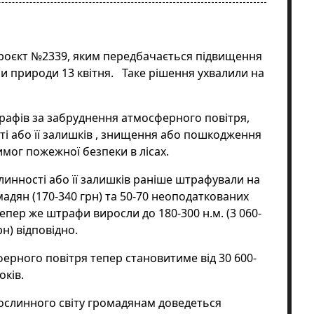
роєкт №2339, яким передбачається підвищення
ли природи 13 квітня. Таке рішення
ухвалили
на
рафів за забруднення атмосферного повітря,
і або її залишків , знищення або пошкодження
имог пожежної безпеки в лісах.
инності або її залишків раніше штрафували на
адян (170-340 грн) та 50-70 неоподаткованих
Тепер же штрафи виросли до 180-300 н.м. (3 060-
рн) відповідно.
ерного повітря тепер становитиме від 30 600-
оків.
ослинного світу громадянам доведеться