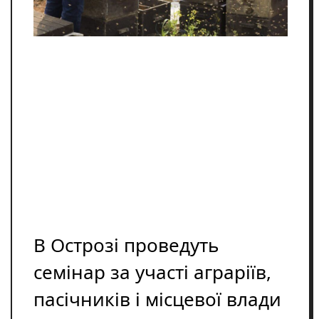
Освіта
Розслідування
Події
Цікаве
Спорт
Фото/Відеo
Репортажі
В Острозі проведуть
семінар за участі аграріїв,
пасічників і місцевої влади