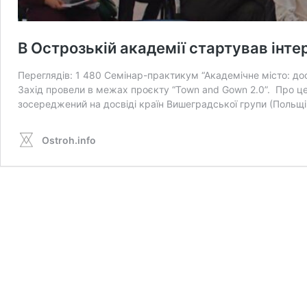
В Острозькій академії стартував інте
Переглядів: 1 480 Семінар-практикум “Академічне місто: до
Захід провели в межах проєкту “Town and Gown 2.0”. Про ц
зосереджений на досвіді країн Вишеградської групи (Польщі,
Ostroh.info