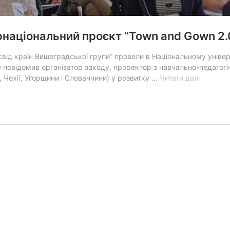
рнаціональний проєкт “Town and Gown 2.
свід країн Вишеградської групи” провели в Національному універ
е повідомив організатор заходу, проректор з навчально-педаго
В
 Чехії, Угорщини і Словаччини) у розвитку …
Читати далі
Острозь
академії
стартув
інтернац
проєкт 
and
Gown
2.0”