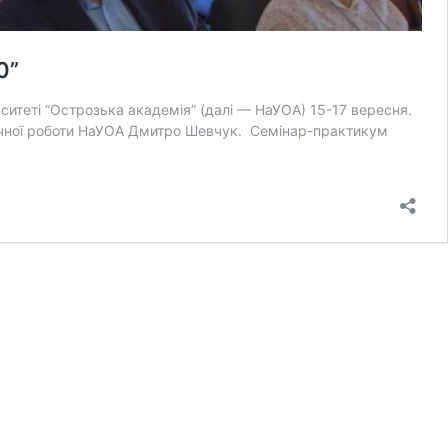
0”
ситеті “Острозька академія” (далі — НаУОА) 15-17 вересня.
гічної роботи НаУОА Дмитро Шевчук. Семінар-практикум
кій
ав
іональний
“Town