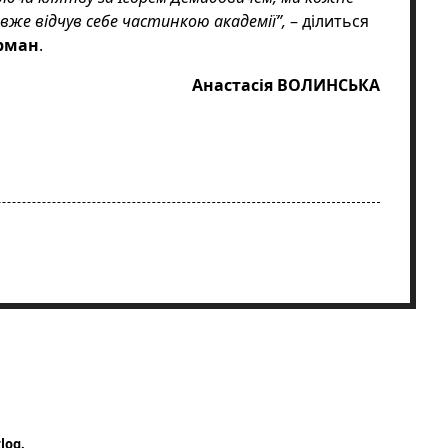
вже відчув себе частинкою академії”,
– ділиться
рман
.
Анастасія ВОЛИНСЬКА
log.