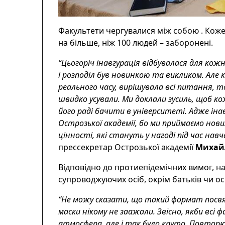
Факультети
чергувалися між собою . Коже
на більше, ніж 100 людей – заборонені.
“Цьогоріч інавгурація відбувалася для ко
і розподіл був новинкою та викликом. Але
реального часу, вирішувала всі питання, 
швидко усували. Ми доклали зусиль, щоб к
його раді бачити в університеті.
Адже інав
Острозької академії, бо ми приймаємо нови
цінності, які стануть у нагоді під час на
прессекретар Острозької академії
Михай
Відповідно до протиепідемічних вимог, н
супроводжуючих осіб, окрім батьків чи о
“Не можу сказати, що такий формат посвя
маски нікому не заажали. Звісно, якби всі 
атмосфера, але і так було круто. Повтор