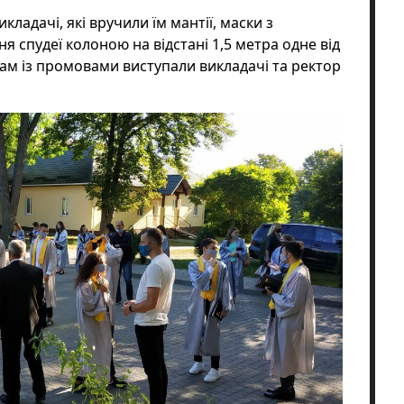
икладачі, які вручили їм мантії, маски з
ня спудеї колоною на відстані 1,5 метра одне від
ам із промовами виступали викладачі та ректор