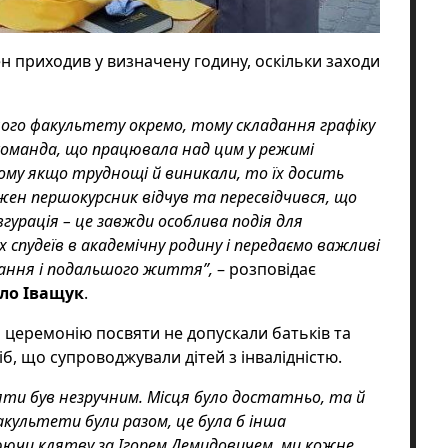
н приходив у визначену годину, оскільки заходи
жного факультету окремо, тому складання графіку
 команда, що працювала над цим у режимі
тому якщо труднощі й виникали, то їх досить
ожен першокурсник відчув та пересвідчився, що
гурація – це завжди особлива подія для
х спудеїв в академічну родину і передаємо важливі
вчання і подальшого життя”,
– розповідає
ло Іващук
.
а церемонію посвяти не допускали батьків та
сіб, що супроводжували
дітей з інвалідністю.
ти був незручним. Місця було достатньо, та й
факультети були разом, це була б інша
юючи клятву за Ігорем Демидовичем, ми кожне