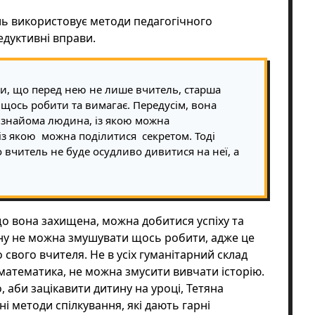
ль використовує методи педагогічного
едуктивні вправи.
ти, що перед нею не лише вчитель, старша
 щось робити та вимагає. Передусім, вона
 знайома людина, із якою можна
, із якою можна поділитися секретом. Тоді
 вчитель не буде осудливо дивитися на неї, а
що вона захищена, можна добитися успіху та
ну не можна змушувати щось робити, адже це
о свого вчителя. Не в усіх гуманітарний склад
 математика, не можна змусити вивчати історію.
о, аби зацікавити дитину на уроці, Тетяна
і методи спілкування, які дають гарні