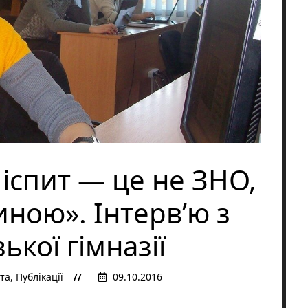
іспит — це не ЗНО,
иною». Інтерв’ю з
кої гімназії
та
,
Публікації
09.10.2016