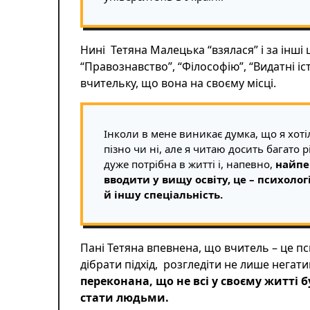
Нині Тетяна Малецька “взялася” і за інші ш
“Правознавство”, “Філософію”, “Видатні і
вчительку, що вона на своєму місці.
Інколи в мене виникає думка, що я хоті
пізно чи ні, але я читаю досить багато 
дуже потрібна в житті і, напевно,
найпе
вводити у вищу освіту, це – психолог
й іншу спеціальність.
Пані Тетяна впевнена, що вчитель – це п
дібрати підхід, розгледіти не лише негат
переконана, що не всі у своєму житті б
стати людьми.