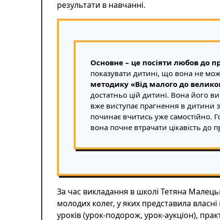
результати в навчанні.
Основне – це посіяти любов до п
показувати дитині, що вона не мо
методику «Від малого до велико
достатньо цій дитині. Вона його вив
вже виступає прагнення в дитини з
починає вчитись уже самостійно. 
вона почне втрачати цікавість до п
За час викладання в школі Тетяна Малецьк
молодих колег, у яких представила власн
уроків (урок-подорож, урок-аукціон), прак