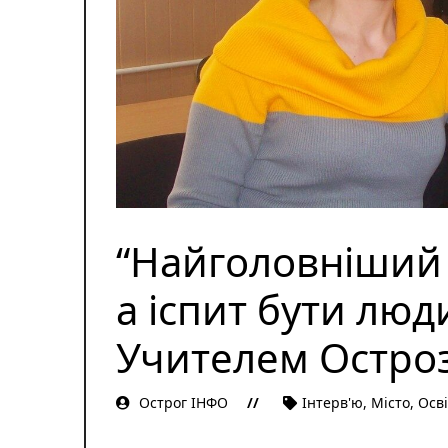
“Найголовніший 
а іспит бути люд
Учителем Острозь
Острог ІНФО
Інтерв'ю
,
Місто
,
Осві