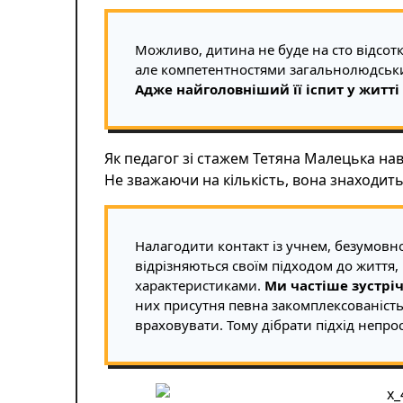
Можливо, дитина не буде на сто відсот
але компетентностями загальнолюдськ
Адже найголовніший її іспит у житті
Як педагог зі стажем Тетяна Малецька нав
Не зважаючи на кількість, вона знаходить
Налагодити контакт із учнем, безумовно
відрізняються своїм підходом до життя
характеристиками.
Ми частіше зустріч
них присутня певна закомплексованість,
враховувати. Тому дібрати підхід непрос