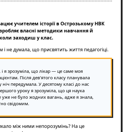
ацює учителем історії в Острозькому НВК
 розробляє власні методики навчання й
 коли заходиш у клас.
м і не думала, що присвятить життя педагогіці.
і я зрозуміла, що лікар — це саме моя
цієнтам. Після дев’ятого класу планувала
 ніч передумала. У десятому класі до нас
першого уроку я зрозуміла, що ця наука
 уже не було жодних вагань, адже я знала,
тно свідомим.
никало між ними непорозумінь? На це