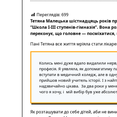
Переглядів:
699
Тетяна Малецька шістнадцяць років пр
“Школа І-ІІІ ступенів-гімназія”. Вона
переконує, що головне — посміхатися,
Пані Тетяна все життя мріяла стати лікаре
Колись мені дуже вдало видалили нерв, 
професія. Я уявляла, як допомагатиму па
вступати в медичний коледж, але в одну
прийшов новий учитель історії. І з най
надзвичайно цікава. За два роки у мене
чого я хочу, і мій вибір був уже абсолю
Як розташувати до себе дітей, аби не ви