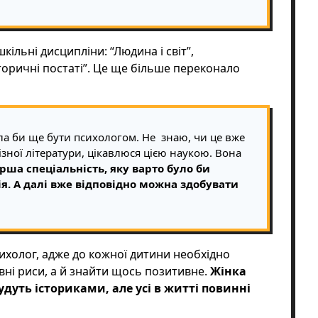
кільні дисципліни: “Людина і світ”,
сторичні постаті”. Це ще більше переконало
ла би ще бути психологом. Не знаю, чи це вже
різної літератури, цікавлюся цією наукою. Вона
рша спеціальність, яку варто було би
ія. А далі вже відповідно можна здобувати
сихолог, адже до кожної дитини необхідно
ивні риси, а й знайти щось позитивне.
Жінка
удуть істориками, але усі в житті повинні