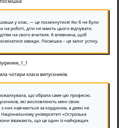
 посмішка!
овши у клас, — це посміхнутися! Які б не були
ми на роботі, діти не мають цього відчувати.
 дітям на свого вчителя. Я впевнена, щоб
осміхатися завжди. Посмішка – це залог успіху.
ила чотири класи випускників.
пожалкувала, що обрала саме цю професію.
ускників, які висловлюють мені свою
о з них навчаються за кордоном, а деякі не
в Національному університеті «Острозька
 вони вважають, що це один із найкращих