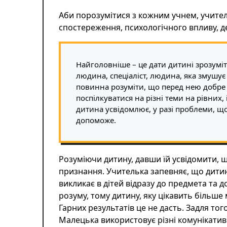
Аби порозумітися з кожним учнем, учите
спостереження, психологічного впливу, д
Найголовніше – це дати дитині зрозумі
людина, спеціаліст, людина, яка змушує
повинна розуміти, що перед нею добре
поспілкуватися на різні теми на рівних
дитина усвідомлює, у разі проблеми, що
допоможе.
Розуміючи дитину, давши їй усвідомити, 
признання. Учителька запевняє, що дити
викликає в дітей відразу до предмета та д
розуму, тому дитину, яку цікавить більше
Гарних результатів це не дасть. Задля тог
Малецька використовує різні комунікативн