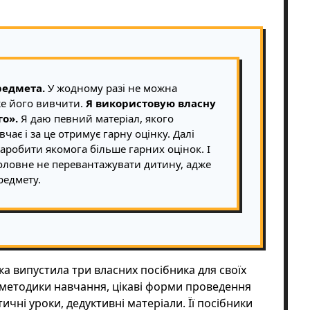
редмета.
У жодному разі не можна
же його вивчити.
Я використовую власну
го».
Я даю певний матеріал, якого
чає і за це отримує гарну оцінку. Далі
аробити якомога більше гарних оцінок. І
Головне не перевантажувати дитину, адже
редмету.
а випустила три власних посібника для своїх
і методики навчання, цікаві форми проведення
тичні уроки, дедуктивні матеріали. Її посібники