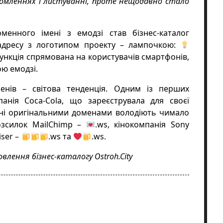
домленнях і листуванні, проте нещодавно стало
оменного імені з емодзі став
бізнес-каталог
 адресу з логотипом проекту – лампочкою:
 функція спрямована на користувачів смартфонів,
ю емодзі.
енів – світова тенденція. Одним із перших
панія Coca-Cola, що зареєструвала для своєї
дні оригінальними доменами володіють чимало
розсилок MailChimp –
.ws, кінокомпанія Sony
iser –
.ws та
.ws.
лення бізнес-каталогу Ostroh.City