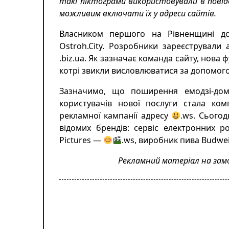
такі піктограми використовували в пові
можливим включати їх у адреси сайтів.
Власником першого на Рівненщині д
Ostroh.City
. Розробники зареєстрували
.biz.ua. Як зазначає команда сайту, нова
котрі звикли висловлюватися за допомого
Зазначимо, що поширення емодзі-дом
користувачів нової послуги стала ком
рекламної кампанії адресу
.ws. Сього
відомих брендів: сервіс електронних 
Pictures —
.ws, виробник пива Budwe
Рекламний матеріал на замов