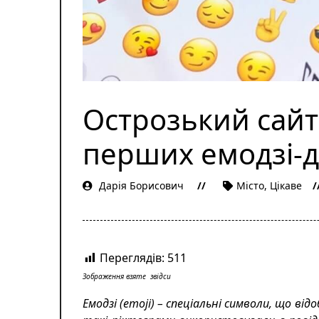
Острозький сайт
перших емодзі-д
Дарія Борисович
Місто
,
Цікаве
Переглядів:
511
Зображення взяте
звідси
Емодзі (
emoji
)
– спеціальні символи, що ві