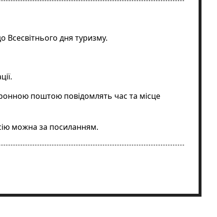
до Всесвітнього дня туризму.
ції
.
ктронною поштою повідомлять час та місце
сію можна за
посиланням
.