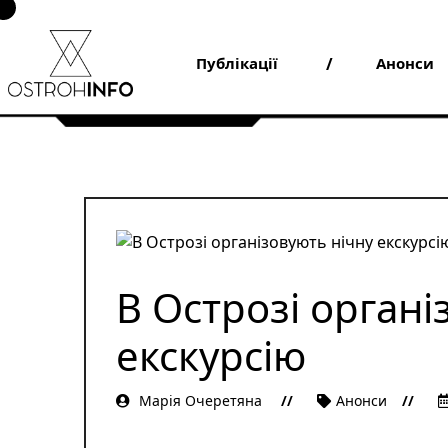
Skip
to
content
Публікації
Анонси
В Острозі органі
екскурсію
Марія Очеретяна
Анонси