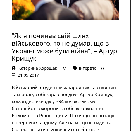
Освіта
Розслідування
Події
Цікаве
Спорт
“Як я починав свій шлях
Фото/Відеo
військового, то не думав, що в
Репортажі
Україні може бути війна”, – Артур
Крищук
Катерина Хорощак
Інтерв'ю
21.05.2017
Військовий, студент-міжнародник та сім’янин.
Такі ролі у собі зараз поєднує Артур Крищук,
командир взводу у 394-му окремому
батальйоні охорони та обслуговування.
Родом він з Рівненщини. Поки що по ротації
повернувся додому. Але на місці не сидить.
Складає іспити в університеті, бо хоче