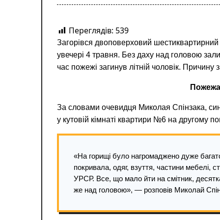
Переглядів:
539
Загорівся двоповерховий шестиквартирний 
увечері 4 травня. Без даху над головою зал
час пожежі загинув літній чоловік. Причину
Пожежа
За словами очевидця Миколая Спінзака, син
у кутовій кімнаті квартири №6 на другому п
«На горищі було нагромаджено дуже багато
покривала, одяг, взуття, частини мебелі, с
УРСР. Все, що мало йти на смітник, десятк
же над головою», — розповів Миколай Спін