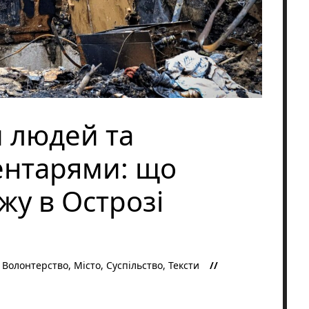
 людей та
ентарями: що
жу в Острозі
,
Волонтерство
,
Місто
,
Суспільство
,
Тексти