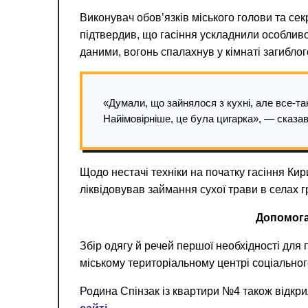
Виконувач обов’язків міського голови та се
підтвердив, що гасіння ускладнили особливо
даними, вогонь спалахнув у кімнаті загиблог
«Думали, що зайнялося з кухні, але все-так
Найімовірніше, це була цигарка», — сказа
Щодо нестачі техніки на початку гасіння Кир
ліквідовував займання сухої трави в селах 
Допомог
Збір одягу й речей першої необхідності для
міському територіальному центрі соціальног
Родина Спінзак із квартири №4 також відкр