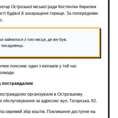
кретар Острозької міської ради Костянтин Кирилюк
сті будівлі й захаращене горище. За попередніми
о.
и зайнялося з того місця, де він був.
в посадовець.
илюк пояснив: один з екіпажів у той час
громади.
а постраждалим
 постраждалих організували в Острозькому
о обслуговування за адресою: вул. Татарська, 92.
ила окремий збір коштів. Покликання доступне
на