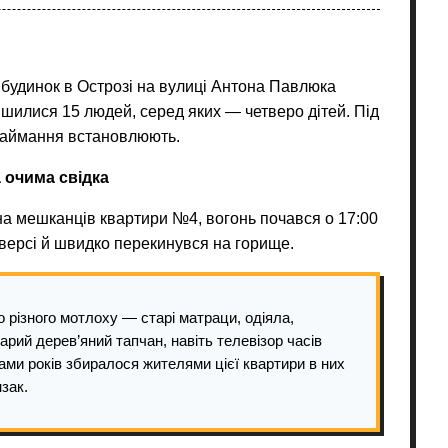
будинок в Острозі на вулиці Антона Павлюка
ишилися 15 людей, серед яких — четверо дітей. Під
 займання встановлюють.
 очима свідка
а мешканців квартири №4, вогонь почався о 17:00
оверсі й швидко перекинувся на горище.
 різного мотлоху — старі матраци, одіяла,
тарий дерев’яний тапчан, навіть телевізор часів
ами років збиралося жителями цієї квартири в них
зак.