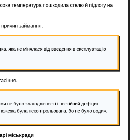
исока температура пошкодила стелю й підлогу на
 причин займання.
ка, яка не мінялася від введення в експлуатацію
асіння.
и не було злагодженості і постійний дефіцит
н пожежа була неконтрольована, бо не було води».
арі міськради