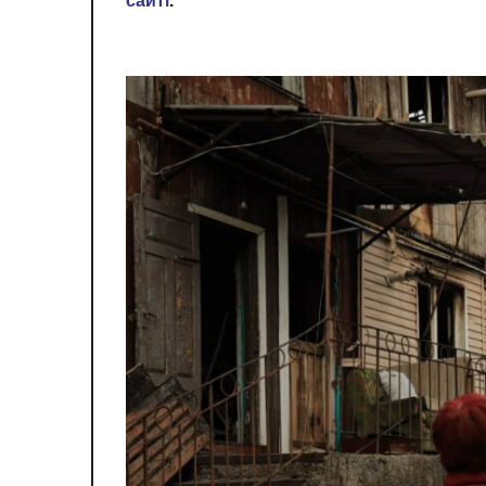
сайті
.