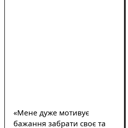
Освіта
Розслідування
Події
Цікаве
Спорт
Фото/Відеo
Репортажі
«Мене дуже мотивує
бажання забрати своє та