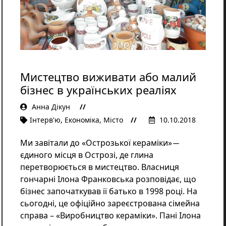
Освіта
Розслідування
Події
Цікаве
Спорт
Фото/Відеo
Мистецтво виживати або малий
Репортажі
бізнес в українських реаліях
Анна Дікун
Інтерв'ю
,
Економіка
,
Місто
10.10.2018
Ми завітали до «Острозької кераміки» ̶
єдиного місця в Острозі, де глина
перетворюється в мистецтво. Власниця
гончарні Ілона Франковська розповідає, що
бізнес започаткував її батько в 1998 році. На
сьогодні, це офіційно зареєстрована сімейна
справа – «Виробництво кераміки». Пані Ілона