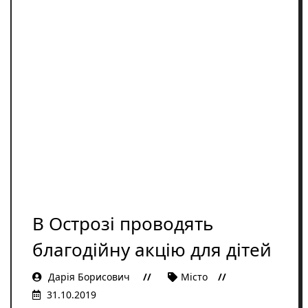
Освіта
Розслідування
Події
Цікаве
Спорт
Фото/Відеo
Репортажі
В Острозі проводять
благодійну акцію для дітей
Дарія Борисович
Місто
31.10.2019