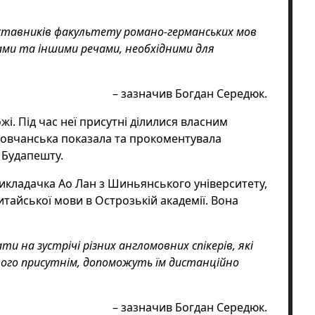
едставників факультету романо-германських мов
ами та іншими речами, необхідними для
– зазначив Богдан Середюк.
жі. Під час неї присутні ділилися власним
 Вовчанська показала та прокоментувала
а Будапешту.
викладачка Ао Лан з Шиньянського університету,
тайської мови в Острозькій академії. Вона
 на зустрічі різних англомовних спікерів, які
вого присутнім, допоможуть їм дистанційно
– зазначив Богдан Середюк.