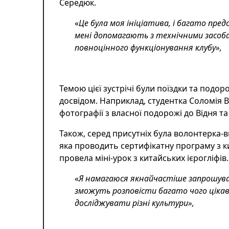
Середюк.
«
Це була моя ініціатива, і багато пр
мені допомагають з технічними засоб
повноцінного функціонування клубу»,
Темою цієї зустрічі були поїздки та подоро
досвідом. Наприклад, студентка Соломія
фотографії з власної подорожі до Відня т
Також, серед присутніх була волонтерка-
яка проводить сертифікатну програму з ки
провела міні-урок з китайських ієрогліфів.
«
Я намагаюся якнайчастіше запрошувати
зможуть розповісти багато чого ціка
досліджувати різні культури»,