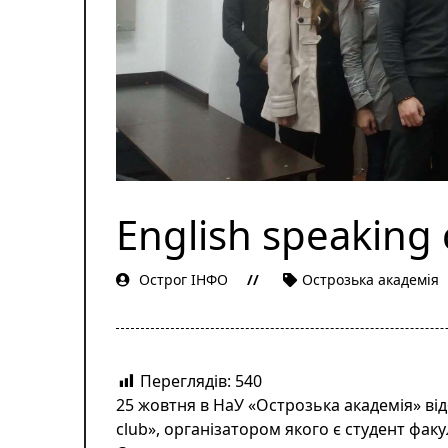
English speaking
Острог ІНФО
Острозька академія
Переглядів:
540
25 жовтня в НаУ «Острозька академія» від
club», організатором якого є студент фа