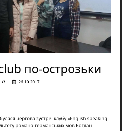
 club по-острозьки
26.10.2017
булася чергова зустріч клубу «English speaking
культету романо-германських мов Богдан