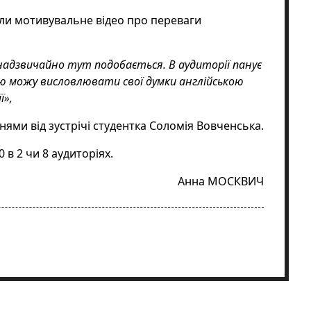
нули мотивувальне відео про переваги
і надзвичайно тут подобається. В аудиторії панує
ю можу висловлювати свої думки англійською
ї»,
нями від зустрічі студентка Соломія Вовченська.
 в 2 чи 8 аудиторіях.
Анна МОСКВИЧ