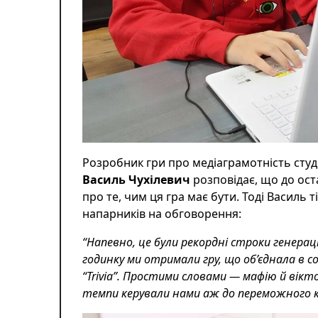
Розробник гри про медіаграмотність студ
Василь Чухілевич
розповідає, що до ост
про те, чим ця гра має бути. Тоді Василь ті
напарників на обговорення:
“Напевно, це були рекордні строки генерації 
годинку ми отримали гру, що об’єднала в с
“Trivia”. Простими словами
—
мафію й вікто
темпи керували нами аж до переможного к