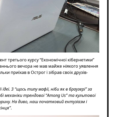
ент третього курсу “Економічної кібернетики”
аннього вечора не мав майже ніякого уявлення
льки приїхав в Острог і зібрав своїх друзів-
ідеї. З “щось типу мафії, ніби як в браузері” за
обі механіки трендової “Among Us” та культової
рину. На диво, наш початковий ентузіазм і
інця”
.