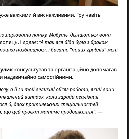
 дуже важкими й виснажливими. Гру навіть
е поширювати паніку. Мабуть, дізнаються вони
лопець, і додає:
“
А так вся біда була з браком
трошки назбиралося, і багато “нових граблів” мені
улик
консультував та організаційно допомагав
ли надзвичайно самостійними.
могу, а й за той великий обсяг роботи, який вони
нікальний випадок, коли заради реалізації
лося б, двох протилежних спеціальностей
ся, що цей проєкт матиме продовження”
,
—