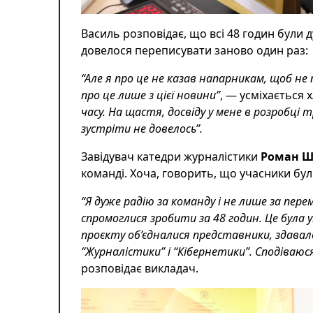
Василь розповідає, що всі 48 годин були
довелося переписувати заново один раз:
“Але я про це не казав напарникам, щоб н
про це лише з цієї новини”
,
— усміхається х
часу. На щастя, досвіду у мене в розробці 
зустріти не довелось”.
Завідувач катедри журналістики
Роман Ш
команді. Хоча, говорить, що учасники бу
“Я дуже радію за команду і не лише за пере
спромоглися зробити за 48 годин. Це була у
проєкту об’єдналися представники, здава
“Журналістики” і “Кібернетики”. Сподіваю
розповідає викладач.