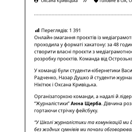
Оксана Кривіцька
Головне в ОА
,
О
Переглядів:
1 391
Онлайн-змагання проєктів із медіаграмотн
проходила у форматі хакатону: за 48 годи
створити власні проєкти з медіаграмотнос
розробку проєктів. Команда від Острозької
У команді були студенти-кібернетики Васи
Радченко, Назар Душко й студенти-журна
Нікітюк і Оксана Кривіцька.
Організаторкою команди, а надалі й ліде
“Журналістики”
Анна Щерба
. Дівчина ро
гортаючи стрічку фейсбуку.
“У Школі журналістики та комунікацій ми 
без жодних сумнівів ми почали обговорюват