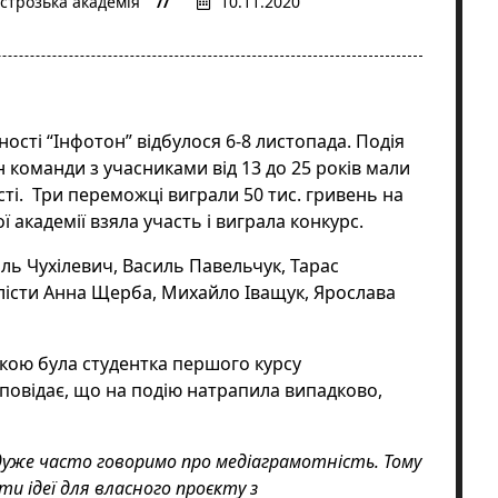
строзька академія
10.11.2020
ості “Інфотон” відбулося 6-8 листопада. Подія
н команди з учасниками від 13 до 25 років мали
ті. Три переможці виграли 50 тис. гривень на
 академії взяла участь і виграла конкурс.
ль Чухілевич, Василь Павельчук, Тарас
лісти Анна Щерба, Михайло Іващук, Ярослава
ркою була студентка першого курсу
зповідає, що на подію натрапила випадково,
дуже часто говоримо про медіаграмотність. Тому
и ідеї для власного проєкту з