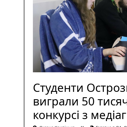
Студенти Острозь
виграли 50 тися
конкурсі з меді