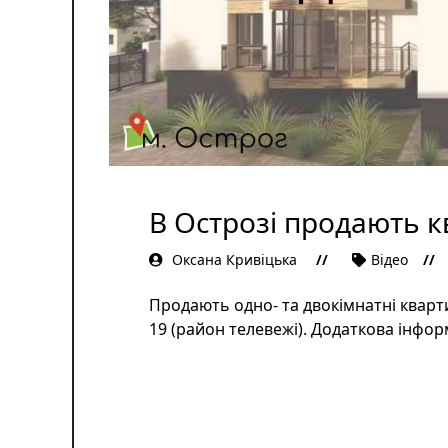
В Острозі продають к
Оксана Кривіцька
Відеo
Продають одно- та двокімнатні кварт
19 (район телевежі). Додаткова інфо
ЧИТАТИ ДАЛІ