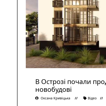
В Острозі почали про
новобудові
Оксана Кривіцька
Відеo