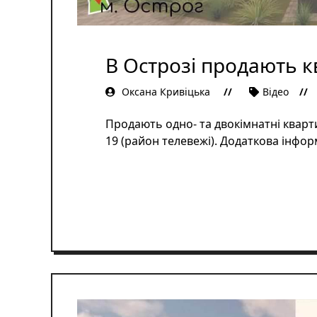
В Острозі продають к
Оксана Кривіцька
Відеo
Продають одно- та двокімнатні кварт
19 (район телевежі). Додаткова інфо
ЧИТАТИ ДАЛІ