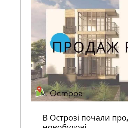
В Острозі почали про
новобудові