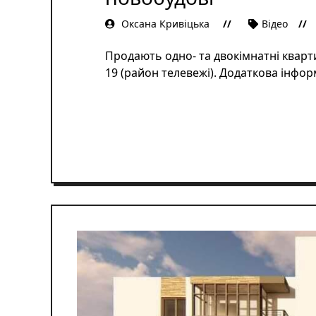
Оксана Кривіцька
Відеo
Продають одно- та двокімнатні кварт
19 (район телевежі). Додаткова інфо
ЧИТАТИ ДАЛІ