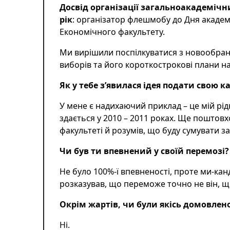
Досвід організації загальноакадемічн
рік
: організатор флешмобу до Дня академі
Економічного факультету.
Ми вирішили поспілкуватися з новообран
виборів та його короткострокові плани на
Як у тебе з’явилася ідея подати свою 
У мене є надихаючий приклад – це мій рід
здається у 2010 – 2011 роках. Ще поштовх
факультеті й розумів, що буду сумувати за
Чи був ти впевнений у своїй перемозі?
Не було 100%-ї впевненості, проте ми-кан
розказував, що переможе точно не він, щ
Окрім жартів, чи були якісь домовле
Ні.