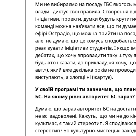
Ми не вибираємо на посаду ГБС якогось 
влади і диктує свої правила. Створення в
ініціативи, проекти, думки будуть крутитис
команді можна нав’язати все, що ти думаєш
ефірі Острадіо, що можна прийти на посад
але, не думаю, що це комусь сподобаєтьс
реалізувати ініціативи студентів. І якщо ї
дебатах, що хочу впровадити таку штуку я
будь-хто і казати, до прикладу, «я хочу, 
авт.»), який вже декілька років не провод
виступають, а хлопці ні (жартує).
У своїй програмі ти зазначив, що пл
БС. На якому рівні авторитет БС зараз
Думаю, що зараз авторитет БС на достатн
не всі задоволені. Кажуть, що ми не до кі
культмас, є такий стереотип. Я сподіваюся
стереотип? Бо культурно-мистецькі заходи