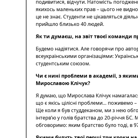
подивитися, відчути. Натомість погоджен
якихось маленьких прав – цього не видно.
це не знає. Студенти не цікавляться діяль
прийшло близько 40 людей.
Як ти думаєш, на звіт твоєї команди 
Будемо надіятися. Але говорячи про авто
всеукраїнськими організаціями: Українсь
студентським союзом.
Чи є нині проблеми в академії, з яким
Мирославою Клічук?
Я думаю, що Мирослава Клічук намагалася 
що є якісь цілісні проблеми… поживемо –
Ще коли я був студдеканом, ми з нею обг
інтерв’ю у голів братства до 20-річчя БС. 
обговоримо: яким братство було тоді, в 97
Якими будуть твої перші три кроки на