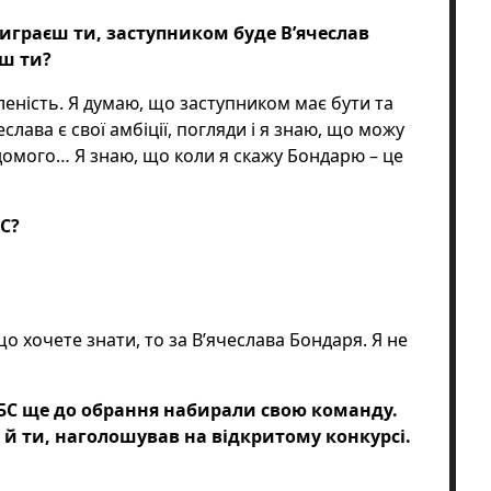
виграєш ти, заступником буде В’ячеслав
еш ти?
леність. Я думаю, що заступником має бути та
слава є свої амбіції, погляди і я знаю, що можу
ідомого… Я знаю, що коли я скажу Бондарю – це
С?
о хочете знати, то за В’ячеслава Бондаря. Я не
БС ще до обрання набирали свою команду.
 й ти, наголошував на відкритому конкурсі.