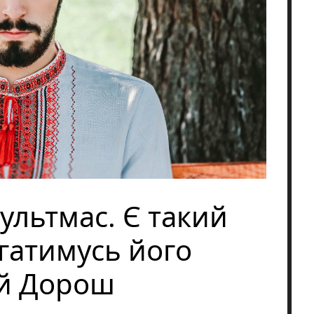
ультмас. Є такий
гатимусь його
ій Дорош