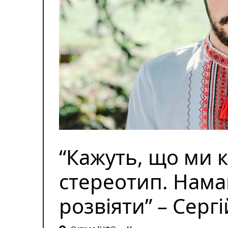
“Кажуть, що ми к
стереотип. Нама
розвіяти” – Серг