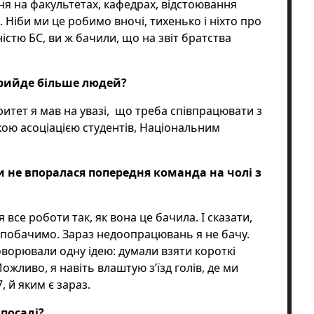
ня на факультетах, кафедрах, відстоювання
 Ніби ми це робимо вночі, тихенько і ніхто про
ністю БС, ви ж бачили, що на звіт братства
прийде більше людей?
ритет я мав на увазі, що треба співпрацювати з
кою асоціацією студентів, Національним
и не впоралася попередня команда на чолі з
все роботи так, як вона це бачила. І сказати,
 побачимо. Зараз недоопрацювань я не бачу.
оворювали одну ідею: думали взяти короткі
Можливо, я навіть влаштую з’їзд голів, де ми
, й яким є зараз.
 посаді?