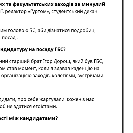
их та факультетських заходів за минулий
ї, редактор «Гуртом», студентський декан
им головою БС, аби дізнатися подробиці
 посаді.
кандидатуру на посаду ГБС?
ний старший брат Ігор Дорош, який був ГБС,
ом став момент, коли я здавав каденцію на
 організацією заходів, колегіями, зустрічами.
дидати, про себе жартували: кожен з нас
об не здатися егоїстами.
ності між кандидатами?