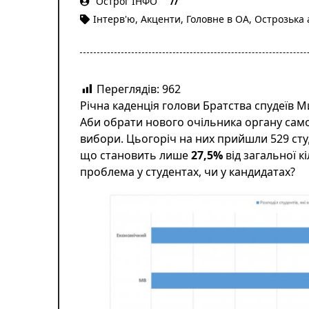
Острог ІНФО
Інтерв'ю
,
Акценти
,
Головне в ОА
,
Острозька 
Переглядів:
962
Річна каденція
голови Братства спудеїв 
Аби обрати нового очільника органу сам
вибори. Цьогоріч на них прийшли 529 студен
що становить лише
27,5%
від загальної кі
проблема у студентах, чи у кандидатах?