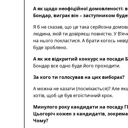
А як щодо неофіційної домовленості: 
Бондар, виграє він – заступником буд
Я б не сказав, що це така серйозна домов
людина, якій ти довіряєш повністю. У В’яче
на нього покластися. А брати когось нев
буде зроблено.
А як же
відкритий конкурс на посади Б
Бондар все одно буде його проходити.
За кого ти голосував на цих виборах?
А можна не казати (посміхається)? Але якщ
хотів, щоб це був егоїстичний крок.
Минулого року кандидати на посаду Г
Цьогоріч кожен з кандидатів, зокрема
Чому?