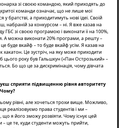
монарха зі своєю командою, який приходять до
ідкритої команди означає, що не лише мої
я у братстві, а приходитимуть нові ідеї. Своїй
, набраній за конкурсом – ні. Я вже казав на
у ГБС зі своєю програмою і виконати її на 100%,
я. А можна виконати 20% програми, а решту –
м це буде вкайф – то буде вкайф усім. Я казав на
к хакатон. Це зустріч, на яку може приходити
щоб цього року був Гальшкун («Пан Острозький» –
иться. Бо що це за дискримінація, чому дівчата
ануєш сприяти підвищенню рівня авторитету
? Чому?
ьому рівні, але хочеться трохи вище. Можливо,
нця реалізовуємо права студентів і ми –
, що я його зможу розвіяти. Чому існує цей
 – це те, куди студенти можуть прийти,