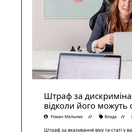
Штраф за дискримінац
відколи його можуть
Роман Мельник
Влада
Штраф за вказування віку та статі у ва