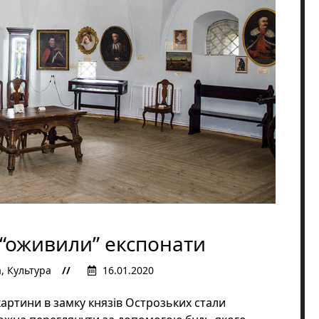
 “оживили” експонати
а
,
Культура
16.01.2020
картини в замку князів Острозьких стали