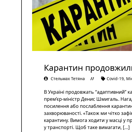
Карантин продовжили
Стельмах Тетяна
Covid-19
,
Мі
В Україні продовжать “адаптивний” к
прем’єр-міністр Денис Шмигаль. Нага
посилення або послаблення карантину
захворюваності. «Також ми чітко зафі
карантину. Вимога ходити у масці у 
у транспорті. Щоб таке вимагати, […]