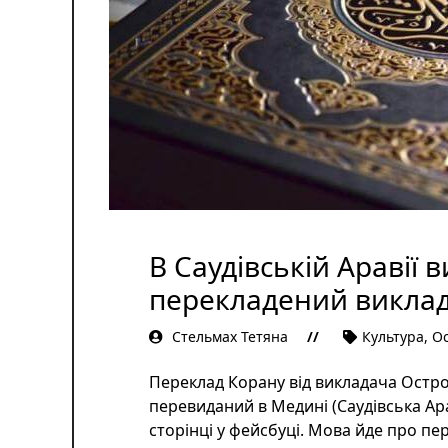
В Саудівській Аравії 
перекладений викла
Стельмах Тетяна
Культура
,
Ос
Переклад Корану від викладача Остро
перевиданий в Медині (Саудівська Ара
сторінці у фейсбуці. Мова йде про п