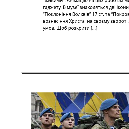
“живими”. Анімацію на цих роботах 
гаджету. В музеї знаходяться дві ікон
“Поклоніння Волхвів” 17 ст. та “Покр
вознесіння Христа на своєму звороті
умов. Щоб розкрити […]
ЧИТАТИ ДАЛІ