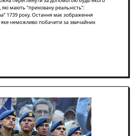
можна переглянути за допомогою будь-якого
и, які мають “приховану реальність”:
ова” 1739 року. Остання має зображення
, яке неможливо побачити за звичайних