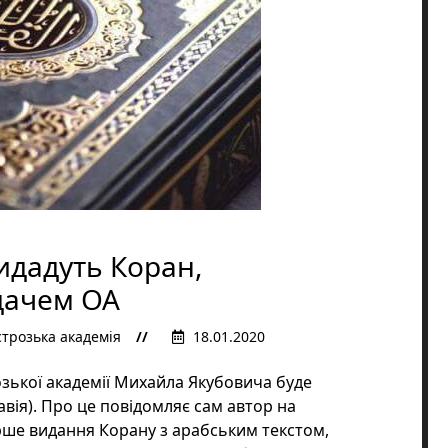
видадуть Коран,
дачем ОА
трозька академія
18.01.2020
зької академії Михайла Якубовича буде
вія). Про це повідомляє сам автор на
ерше видання Корану з арабським текстом,