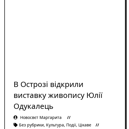
Освіта
Розслідування
Події
Цікаве
Спорт
Фото/Відеo
Репортажі
В Острозі відкрили
виставку живопису Юлії
Одукалець
Новосвєт Маргарита
Без рубрики
,
Культура
,
Події
,
Цікаве