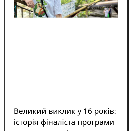
Освіта
Розслідування
Події
Цікаве
Спорт
Фото/Відеo
Репортажі
Великий виклик у 16 років:
історія фіналіста програми