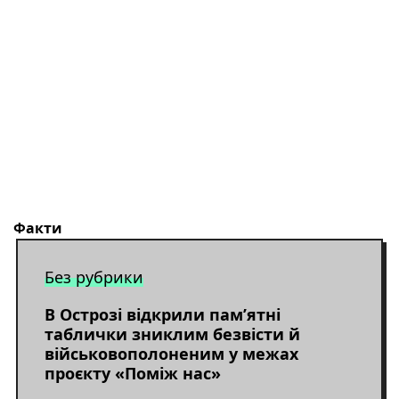
Публікації
Факти
Місто
Анонси
Без рубрики
Влада
Острозька академія
Інтерв’ю
В Острозі відкрили пам’ятні
таблички зниклим безвісти й
Економіка
Головне
Інфографіка
військовополоненим у межах
проєкту «Поміж нас»
Кримінал
Події
Блоги