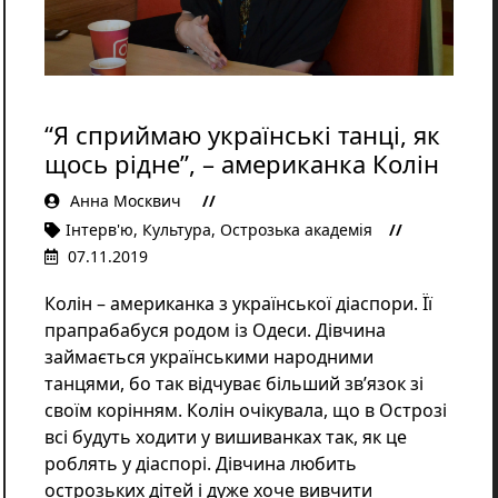
Освіта
Розслідування
Події
Цікаве
Спорт
“Я сприймаю українські танці, як
Фото/Відеo
щось рідне”, – американка Колін
Репортажі
Анна Москвич
Інтерв'ю
,
Культура
,
Острозька академія
07.11.2019
Колін – американка з української діаспори. Її
прапрабабуся родом із Одеси. Дівчина
займається українськими народними
танцями, бо так відчуває більший зв’язок зі
своїм корінням. Колін очікувала, що в Острозі
всі будуть ходити у вишиванках так, як це
роблять у діаспорі. Дівчина любить
острозьких дітей і дуже хоче вивчити